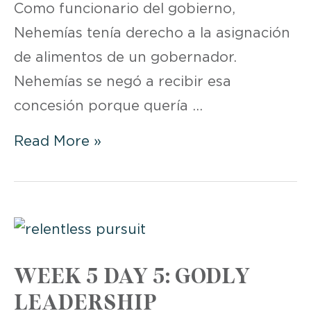
Como funcionario del gobierno,
Nehemías tenía derecho a la asignación
de alimentos de un gobernador.
Nehemías se negó a recibir esa
concesión porque quería …
DEVOCIONAL
Read More »
|
SEMANA
5
DÍA
5
WEEK 5 DAY 5: GODLY
LEADERSHIP