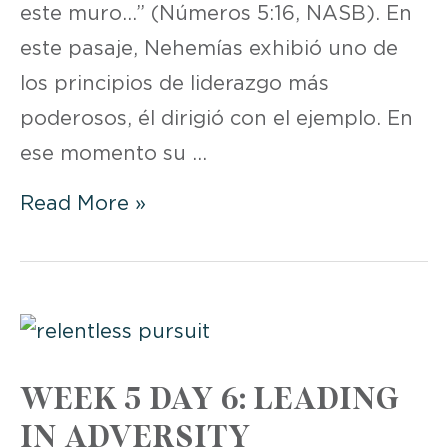
este muro…” (Números 5:16, NASB). En
este pasaje, Nehemías exhibió uno de
los principios de liderazgo más
poderosos, él dirigió con el ejemplo. En
ese momento su …
DEVOCIONAL
Read More »
|
SEMANA
5
DÍA
6
WEEK 5 DAY 6: LEADING
IN ADVERSITY