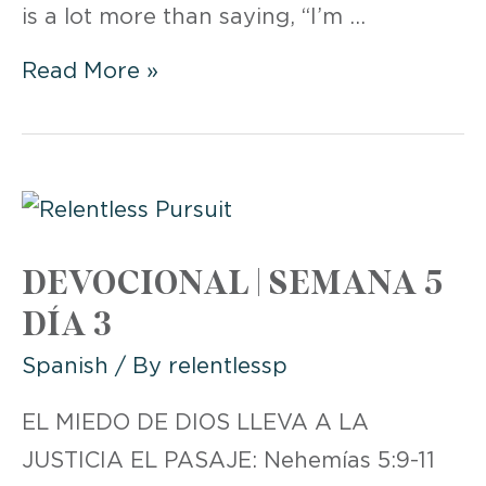
is a lot more than saying, “I’m …
WEEK
Read More »
5
DAY
4:
REPENTANCE
DEVOCIONAL | SEMANA 5
DÍA 3
Spanish
/ By
relentlessp
EL MIEDO DE DIOS LLEVA A LA
JUSTICIA EL PASAJE: Nehemías 5:9-11