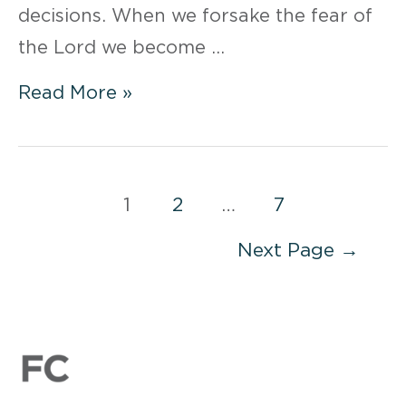
decisions. When we forsake the fear of
the Lord we become …
WEEK
Read More »
5
DAY
3:
Posts
1
2
…
7
GODLY
pagination
Next Page
→
FEAR
LEADS
TO
RIGHTEOUSNESS