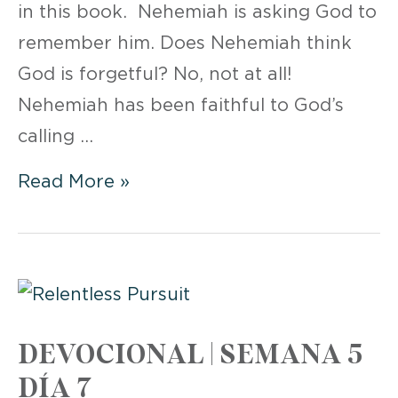
in this book. Nehemiah is asking God to
remember him. Does Nehemiah think
God is forgetful? No, not at all!
Nehemiah has been faithful to God’s
calling …
WEEK
Read More »
5
DAY
7:
SEEKING
GOD’S
DEVOCIONAL | SEMANA 5
FAVOR
DÍA 7